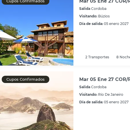
Mar 05 Ene 27 COR/R
Cupos Confirmados
Salida
Cordoba
Visitando:
Búzios
Día de salida:
05 enero 2027
2
Transportes
8
Noch
Mar 05 Ene 27 COR/RI
Cupos Confirmados
Salida
Cordoba
Visitando:
Río De Janeiro
Día de salida:
05 enero 2027