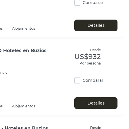
Comparar
Detalles
es
1 Alojamientos
 Hoteles en Buzios
Desde
US$932
Por persona
2026
Comparar
Detalles
es
1 Alojamientos
- Hoteles en Buzios
Desde