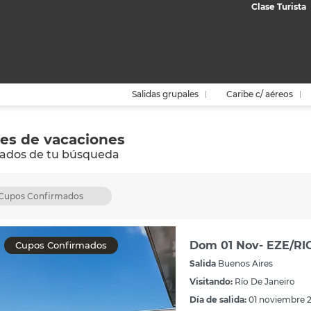
Clase Turista
Salidas grupales
Caribe c/ aéreos
es de vacaciones
tados de tu búsqueda
| Cupos Confirmados
Dom 01 Nov- EZE/RIO
Cupos Confirmados
Salida
Buenos Aires
Visitando:
Río De Janeiro
Día de salida:
01 noviembre 