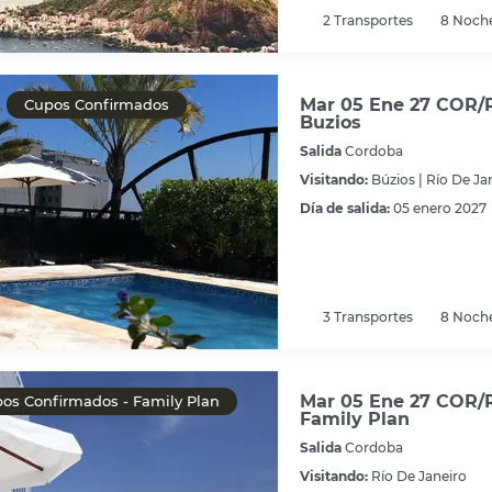
2
Transportes
8
Noch
Mar 05 Ene 27 COR/R
Cupos Confirmados
Buzios
Salida
Cordoba
Visitando:
Búzios |
Río De Ja
Día de salida:
05 enero 2027
3
Transportes
8
Noch
Mar 05 Ene 27 COR/R
os Confirmados - Family Plan
Family Plan
Salida
Cordoba
Visitando:
Río De Janeiro