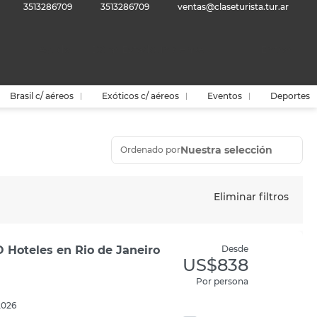
3513286709
3513286709
ventas@claseturista.tur.ar
Ayuda
Dólar Estadounidense
Entrar
Brasil c/ aéreos
Exóticos c/ aéreos
Eventos
Deportes
Nuestra selección
Ordenado por
Eliminar filtros
 Hoteles en Rio de Janeiro
Desde
US$838
Por persona
2026