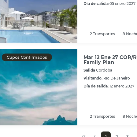
Día de salida:
05 enero 2027
2
Transportes
8
Noch
Mar 12 Ene 27 COR/RI
Cupos Confirmados
Family Plan
Salida
Cordoba
Visitando:
Río De Janeiro
Día de salida:
12 enero 2027
2
Transportes
8
Noch
1
2
3