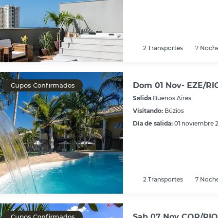
2
Transportes
7
Noch
Dom 01 Nov- EZE/RIO
Cupos Confirmados
Salida
Buenos Aires
Visitando:
Búzios
Día de salida:
01 noviembre 
2
Transportes
7
Noch
Sab 07 Nov COR/RIO 
Cupos Confirmados