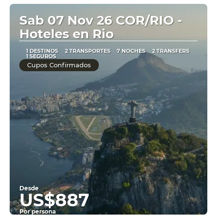
Ver
Sab 07 Nov 26 COR/RIO -
Hoteles en Rio
1 DESTINOS
2 TRANSPORTES
7 NOCHES
2 TRANSFERS
1 SEGUROS
Cupos Confirmados
Desde
US$887
Por persona