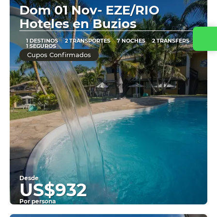
Dom 01 Nov- EZE/RIO
Hoteles en Buzios
1 DESTINOS
2 TRANSPORTES
7 NOCHES
2 TRANSFERS
1 SEGUROS
Cupos Confirmados
Desde
US$932
Por persona
Ver