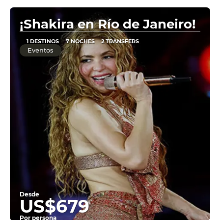
Ver
¡Shakira en Río de Janeiro!
1 DESTINOS
7 NOCHES
2 TRANSFERS
Eventos
Desde
US$679
Por persona