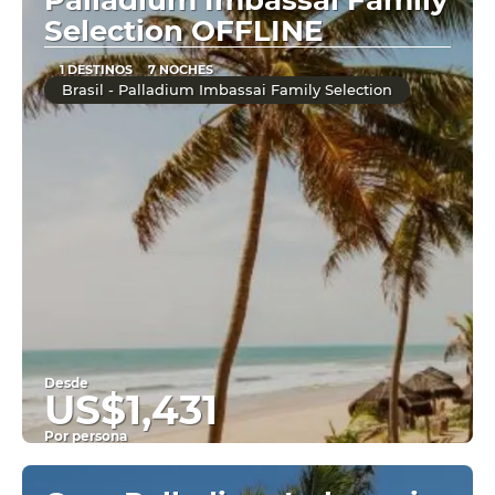
Palladium Imbassai Family
Selection OFFLINE
1 DESTINOS
7 NOCHES
Brasil - Palladium Imbassai Family Selection
Desde
US$1,431
Por persona
Ver