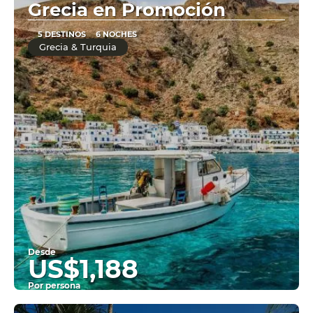
Grecia en Promoción
5 DESTINOS
6 NOCHES
Grecia & Turquia
Desde
US$1,188
Por persona
Ver