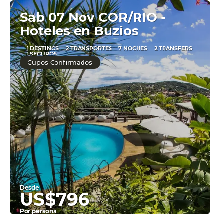
Ver
Sab 07 Nov COR/RIO -
Hoteles en Buzios
1 DESTINOS
2 TRANSPORTES
7 NOCHES
2 TRANSFERS
1 SEGUROS
Cupos Confirmados
Desde
US$796
Por persona