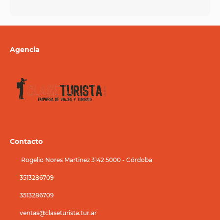
Agencia
Contacto
Rogelio Nores Martinez 3142 5000 - Córdoba
3513286709
3513286709
ventas@claseturista.tur.ar