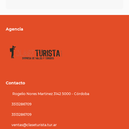
Agencia
Contacto
Rogelio Nores Martinez 3142 5000 - Córdoba
3513286709
3513286709
ventas@claseturista.tur.ar