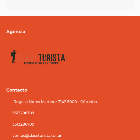
Agencia
Contacto
Rogelio Nores Martinez 3142 5000 - Córdoba
3513286709
3513286709
ventas@claseturista.tur.ar