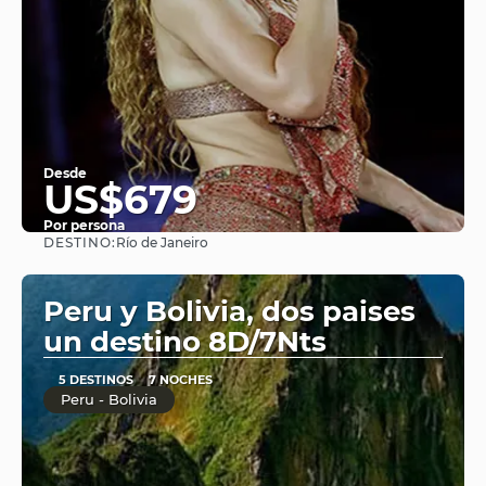
Desde
US$679
Por persona
DESTINO:
Río de Janeiro
Ver
Peru y Bolivia, dos paises
un destino 8D/7Nts
5 DESTINOS
7 NOCHES
Peru - Bolivia