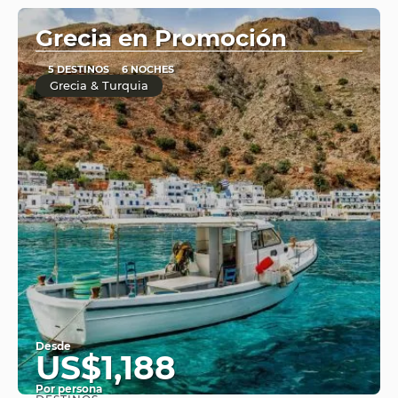
Grecia en Promoción
5 DESTINOS
6 NOCHES
Grecia & Turquia
Desde
US$1,188
Por persona