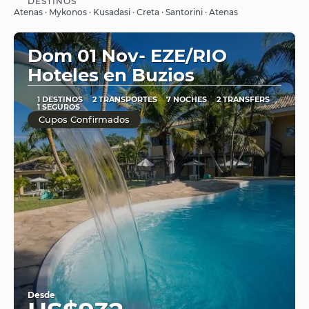
DESTINOS
Ver
Atenas · Mykonos · Kusadasi · Creta · Santorini · Atenas
Dom 01 Nov- EZE/RIO
Hoteles en Buzios
1 DESTINOS
2 TRANSPORTES
7 NOCHES
2 TRANSFERS
1 SEGUROS
Cupos Confirmados
Desde