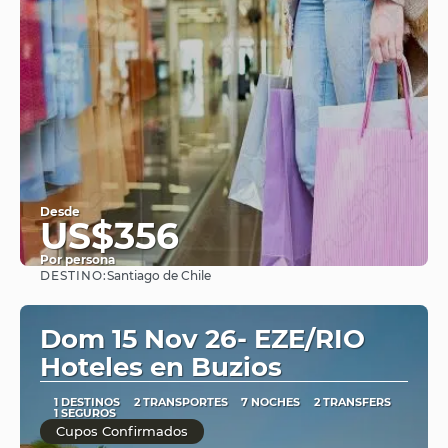
Desde
US$356
Por persona
DESTINO:
Santiago de Chile
Ver
Dom 15 Nov 26- EZE/RIO
Hoteles en Buzios
1 DESTINOS
2 TRANSPORTES
7 NOCHES
2 TRANSFERS
1 SEGUROS
Cupos Confirmados