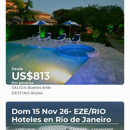
Desde
US$813
Por persona
SALIDA:
Buenos Aires
Ver
DESTINO:
Búzios
Dom 15 Nov 26- EZE/RIO
Hoteles en Rio de Janeiro
1 DESTINOS
2 TRANSPORTES
7 NOCHES
2 TRANSFERS