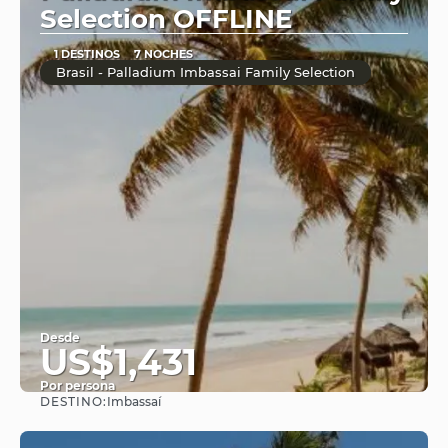
Selection OFFLINE
1 DESTINOS
7 NOCHES
Brasil - Palladium Imbassai Family Selection
Desde
US$1,431
Por persona
DESTINO:
Imbassaí
Ver