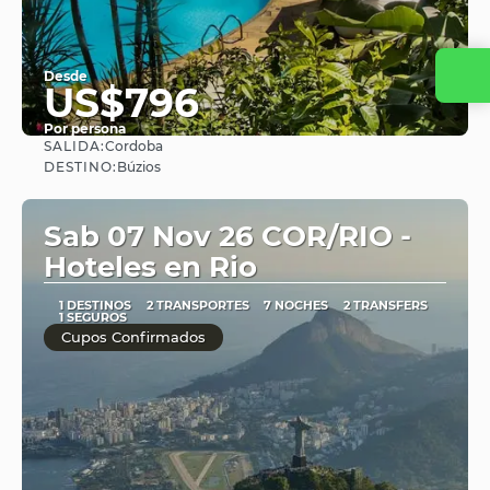
Desde
US$796
Por persona
SALIDA:
Cordoba
Ver
DESTINO:
Búzios
Sab 07 Nov 26 COR/RIO -
Hoteles en Rio
1 DESTINOS
2 TRANSPORTES
7 NOCHES
2 TRANSFERS
1 SEGUROS
Cupos Confirmados