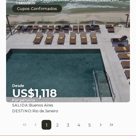
1 SEGUROS
Cupos Confirmados
Desde
US$1,118
Por persona
SALIDA:
Buenos Aires
Ver
DESTINO:
Río de Janeiro
1
2
3
4
5