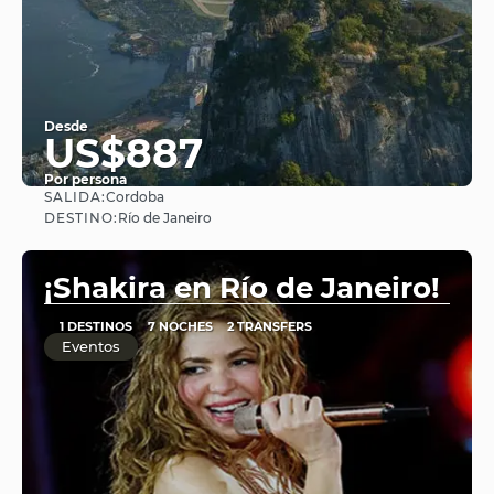
Desde
US$887
Por persona
SALIDA:
Cordoba
Ver
DESTINO:
Río de Janeiro
¡Shakira en Río de Janeiro!
1 DESTINOS
7 NOCHES
2 TRANSFERS
Eventos