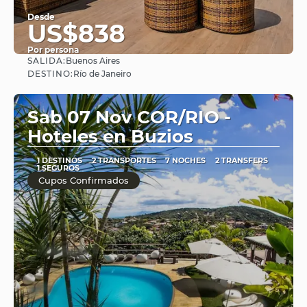
Desde
US$838
Por persona
SALIDA:
Buenos Aires
Ver
DESTINO:
Río de Janeiro
Sab 07 Nov COR/RIO -
Hoteles en Buzios
1 DESTINOS
2 TRANSPORTES
7 NOCHES
2 TRANSFERS
1 SEGUROS
Cupos Confirmados