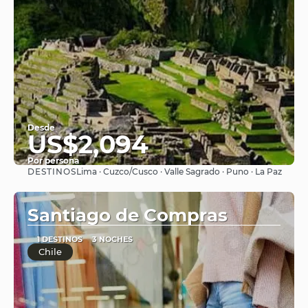
Desde
US$2,094
Por persona
DESTINOS
Lima · Cuzco/Cusco · Valle Sagrado · Puno · La Paz
Ver
Santiago de Compras
1 DESTINOS
3 NOCHES
Chile