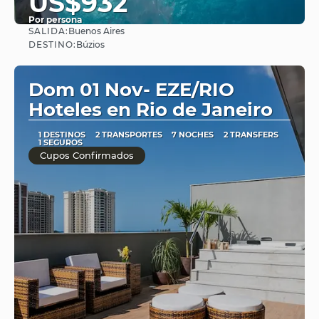
US$932
Por persona
SALIDA:
Buenos Aires
Ver
DESTINO:
Búzios
Dom 01 Nov- EZE/RIO
Hoteles en Rio de Janeiro
1 DESTINOS
2 TRANSPORTES
7 NOCHES
2 TRANSFERS
1 SEGUROS
Cupos Confirmados