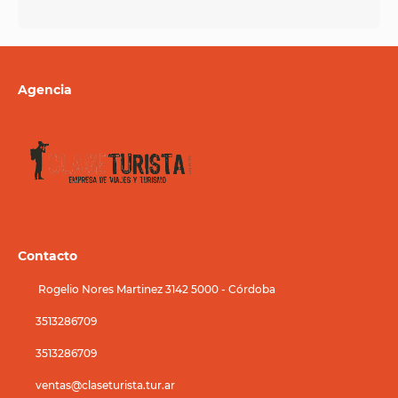
Agencia
Contacto
Rogelio Nores Martinez 3142 5000 - Córdoba
3513286709
3513286709
ventas@claseturista.tur.ar